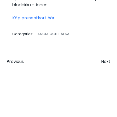
blodcirkulationen.
Köp presentkort här
Categories:
FASCIA OCH HÄLSA
Post
Post
Previous
Next
navigation
navigatio
© 2026 Åsa G Balans. Created for free using
WordPress and
Colibri