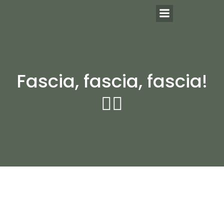
Hoppa
till
innehåll
Fascia, fascia, fascia!
🤸‍♀️